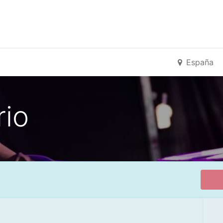
España
rio