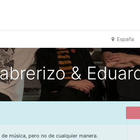
España
Cabrerizo & Edua
de música, pero no de cualquier manera.