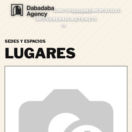
LINE-UP
LUGARES
MERCADILLO
INFO GENERAL
F.A.Q
TICKETS
ES
SEDES Y ESPACIOS
LUGARES