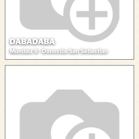
DABADABA
Mundaiz 8
·
Donostia-San Sebastian